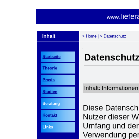
.liefe
www
.
_
Inhalt
> Home
|
> Datenschutz
_
.
Datenschutz
Startseite
Theorie
Praxis
Inhalt: Information
Studien
Beratung
Diese Datenschu
Nutzer dieser W
Kontakt
Umfang und den
Links
Verwendung pe