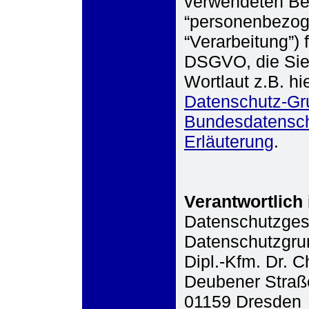
verwendeten Beg
“personenbezog
“Verarbeitung”) 
DSGVO, die Sie 
Wortlaut z.B. h
Datenschutz-Gr
Bundesdatensch
Erläuterung
.
Verantwortlich
Datenschutzges
Datenschutzgru
Dipl.-Kfm. Dr. C
Deubener Straß
01159 Dresden