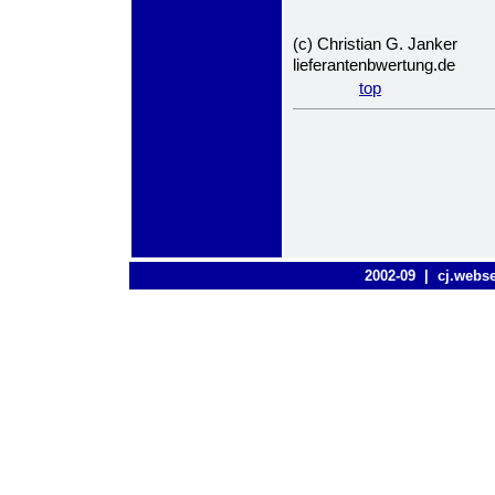
(c) Christian G. Janker
lieferantenbwertung.de
top
2002-09 |
cj.webs