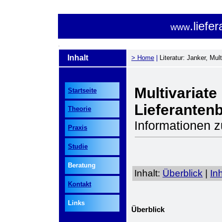
.liefe
www
.
_
Inhalt
> Home
|
Literatur: Janker, Mult
_
Multivariate
Startseite
Lieferanten
Theorie
Informationen 
Praxis
Studie
Beratung
Inhalt:
Überblick
|
In
Kontakt
Links
Überblick