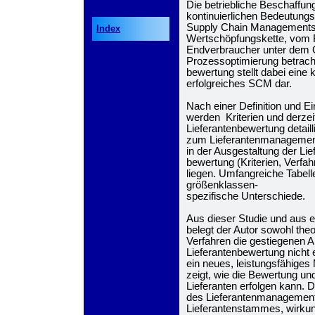
Die betriebliche Beschaffung
kontinuierlichen Bedeutun
Supply Chain Managements
Index
Wertschöpfungskette, vom R
Endverbraucher unter dem G
Prozessoptimierung betracht
bewertung stellt dabei eine 
erfolgreiches SCM dar.
Nach einer Definition und 
werden Kriterien und derzei
Lieferantenbewertung detaill
zum Lieferantenmanagement
in der Ausgestaltung der Lie
bewertung (Kriterien, Verfah
liegen. Umfangreiche Tabell
größenklassen-
spezifische Unterschiede.
Aus dieser Studie und aus 
belegt der Autor sowohl the
Verfahren die gestiegenen A
Lieferantenbewertung nicht e
ein neues, leistungsfähiges
zeigt, wie die Bewertung un
Lieferanten erfolgen kann. 
des Lieferantenmanagements
Lieferantenstammes, wirkung