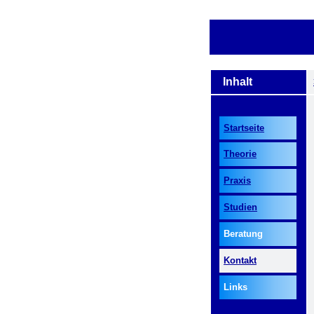
.
_
Inhalt
_
Startseite
Theorie
Praxis
Studien
Beratung
Kontakt
Links